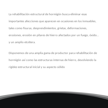
La rehabilitación estructural de hormigón busca eliminar esas
importantes afecciones que aparecen en ocasiones en los inmuebles,
tales como fisuras, desprendimientos, grietas, deformaciones,
erosiones, erosión en pilares de hierro afectados por un fuego, óxido…
y un amplio etcétera.
Disponemos de una amplia gama de productor para rehabilitación de
hormigón así como las estructuras internas de hierro, devolviendo la
rigidez estructural inicial y su aspecto sólido